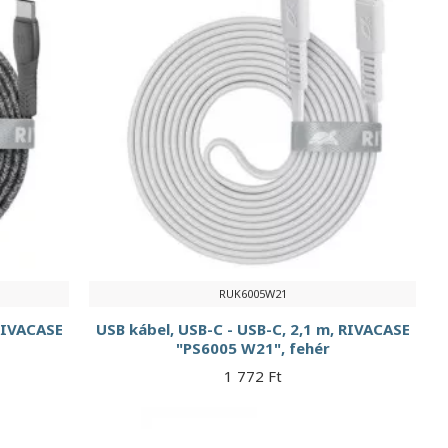
RUK6005W21
 RIVACASE
USB kábel, USB-C - USB-C, 2,1 m, RIVACASE
"PS6005 W21", fehér
1 772 Ft