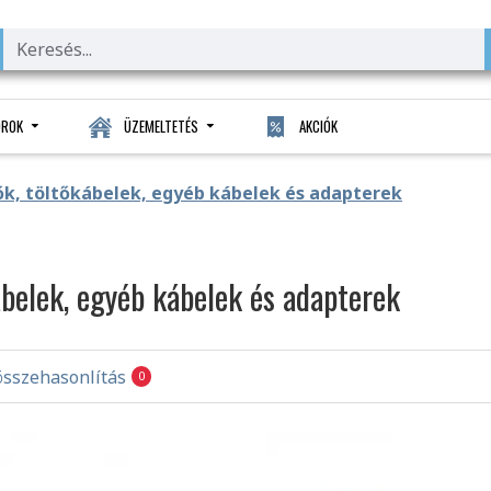
OROK
ÜZEMELTETÉS
AKCIÓK
ők, töltőkábelek, egyéb kábelek és adapterek
ábelek, egyéb kábelek és adapterek
sszehasonlítás
0