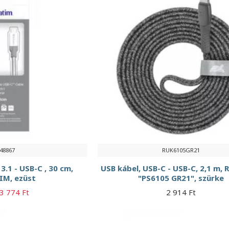
48867
RUK6105GR21
3.1 - USB-C , 30 cm,
USB kábel, USB-C - USB-C, 2,1 m,
IM, ezüst
"PS6105 GR21", szürke
3 774 Ft
2 914 Ft