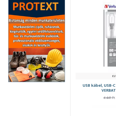
1xUSB-C 65W
1xUSB-C PD
1xUSB-C PD
1xUSB-C PD 20W
1xUSB-C PD 35W
1x USB-C kimenet
2 USB csatlakozó
2 db
2 m
KV
2 m kábel
USB kábel, USB-C 
2-az-1-ben
VERBAT
2m
4 441 Ft
2xUSB-A
2xUSB-A 10W