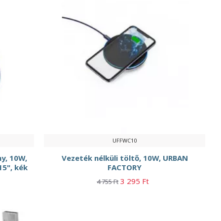
UFFWC10
ny, 10W,
Vezeték nélküli töltő, 10W, URBAN
15", kék
FACTORY
3 295 Ft
4 755 Ft