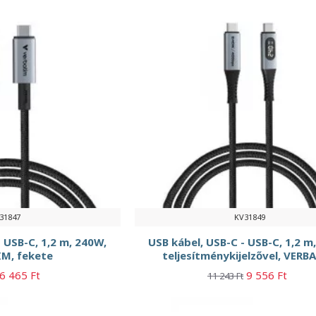
31847
KV31849
 USB-C, 1,2 m, 240W,
USB kábel, USB-C - USB-C, 1,2 m
M, fekete
teljesítménykijelzővel, VERB
6 465 Ft
9 556 Ft
11 243 Ft