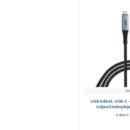
20W
25 m
27W
30 cm
30W RIVACASE "PS4193"
30m
38W
60W
65W
80 cm
KV
90 fokban elforgatott
USB kábel, USB-C -
teljesítménykij
100W
6 406 Ft
240W
2300 W