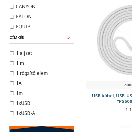
CANYON
USB 2.0 kábelek
EATON
USB 3.0 kábelek
EQUIP
USB-C kábelek
HOME
CÍMKÉK
Vezeték nélküli töltők
LEGRAND
VGA kábelek
1 aljzat
PHILIPS
1 m
RIVACASE
1 rögzítő elem
SKROSS
1A
RUK
TP-LINK
1m
USB kábel, USB-US
TROIKA
"PS600
1xUSB
URBAN FACTORY
1 
1xUSB-A
VARTA
1xUSB-C
VERBATIM