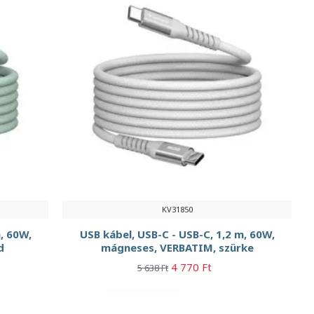
KV31850
, 60W,
USB kábel, USB-C - USB-C, 1,2 m, 60W,
d
mágneses, VERBATIM, szürke
4 770 Ft
5 638 Ft