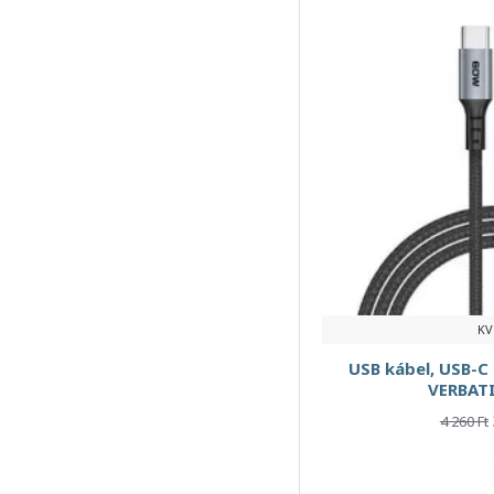
2xUSB-C
2xUSB-C 20W+45W
2xUSB-C PD 65W
2xUSB-C PD 100W
2xUSB-C PD 140W
2xUSB-C PD 3.0
2x USB-C kimenet
3 aljzat
KV
3 csatlakozóaljzat
USB kábel, USB-C 
3 földelt aljzat
VERBATI
3 m
4 260 Ft
3 m kábelhosszúság
3-az-1-ben