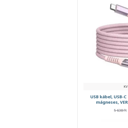
3-az-1-ben USB A–
Light/Micro/C
3m
3xUSB
4 aljzat
4 csatlakozóaljzat
5 aljzat
5 m
5 m kábel
KV
5 m kábelhosszúság
USB kábel, USB-C 
5 mm jack-2xRCA
mágneses, VER
5 638 Ft
5 mm jack-USB átalakító
5m