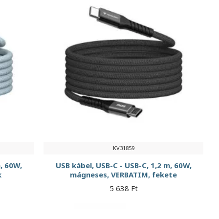
KV31859
, 60W,
USB kábel, USB-C - USB-C, 1,2 m, 60W,
k
mágneses, VERBATIM, fekete
5 638 Ft