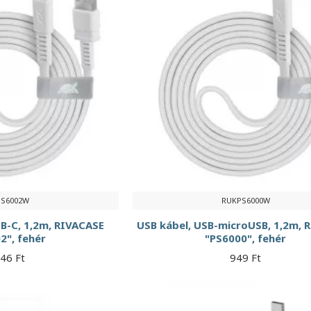
PS6002W
RUKPS6000W
B-C, 1,2m, RIVACASE
USB kábel, USB-microUSB, 1,2m, 
2", fehér
"PS6000", fehér
146 Ft
949 Ft