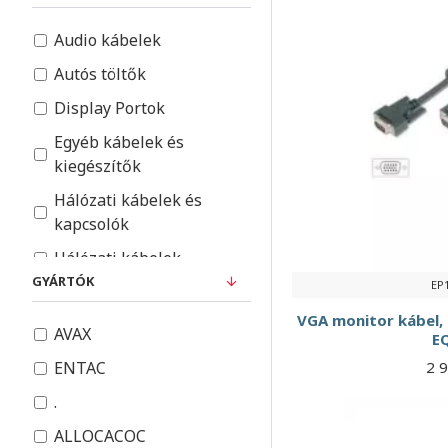
Audio kábelek
Autós töltők
Display Portok
Egyéb kábelek és
kiegészítők
Hálózati kábelek és
kapcsolók
Hálózati kábelek
GYÁRTÓK
EP
Hálózati töltők
VGA monitor kábel, f
HDMI kábelek és
AVAX
E
adapterek
2 
ENTAC
Kábelek iPhone
.
készülékekhez
ALLOCACOC
Micro USB kábelek