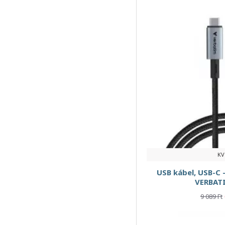
6 aljzat
6 csatlakozóaljzat
8 csatlakozóaljzat
8 m
10 m
10W
10m
11 aljzat
12W
KV
13 cm
USB kábel, USB-C -
15 m
VERBATI
18W
9 089 Ft
20 m