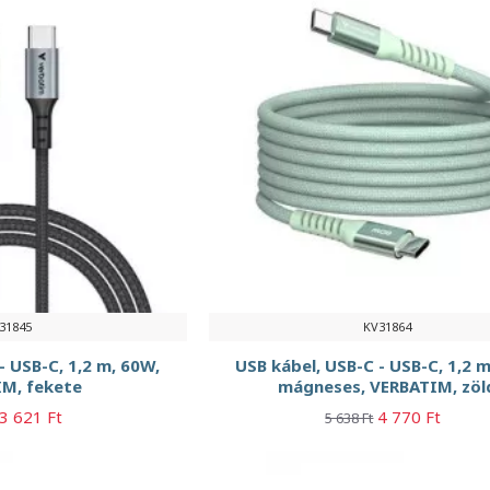
31845
KV31864
- USB-C, 1,2 m, 60W,
USB kábel, USB-C - USB-C, 1,2 m
M, fekete
mágneses, VERBATIM, zöl
3 621 Ft
4 770 Ft
5 638 Ft