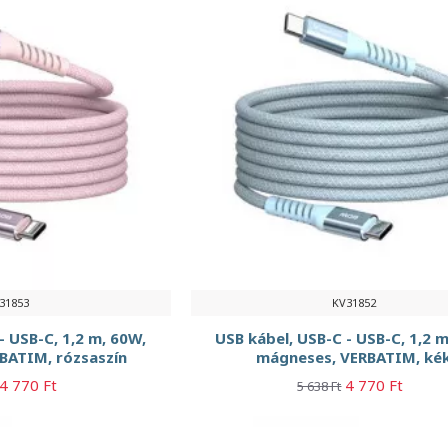
31853
KV31852
- USB-C, 1,2 m, 60W,
USB kábel, USB-C - USB-C, 1,2 m
BATIM, rózsaszín
mágneses, VERBATIM, ké
4 770 Ft
4 770 Ft
5 638 Ft