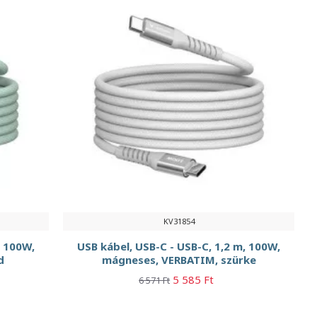
KV31854
, 100W,
USB kábel, USB-C - USB-C, 1,2 m, 100W,
d
mágneses, VERBATIM, szürke
5 585 Ft
6 571 Ft