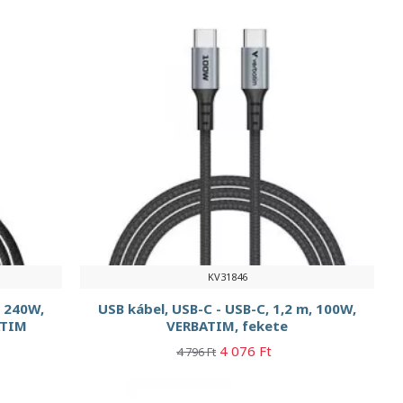
KV31846
, 240W,
USB kábel, USB-C - USB-C, 1,2 m, 100W,
ATIM
VERBATIM, fekete
4 076 Ft
4 796 Ft