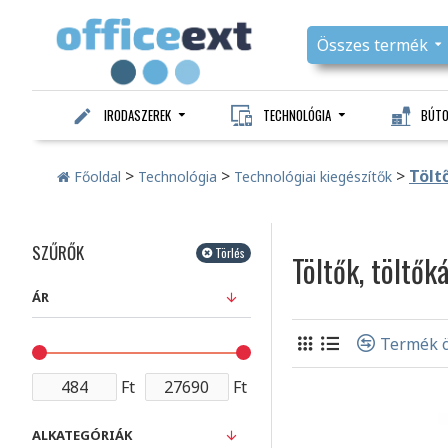
Összes termék
IRODASZEREK
TECHNOLÓGIA
BÚT
>
>
>
Tölt
Főoldal
Technológia
Technológiai kiegészítők
SZŰRŐK
Törlés
Töltők, töltők
ÁR
Termék ö
Ft
Ft
ALKATEGÓRIÁK