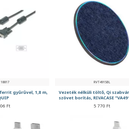
118817
RVT4915BL
errit gyűrűvel, 1,8 m,
Vezeték nélküli töltő, Qi szabvá
QUIP
szövet borítás, RIVACASE "VA49
906 Ft
5 770 Ft