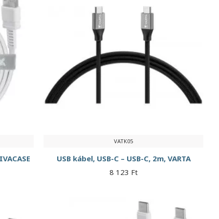
VATK05
RIVACASE
USB kábel, USB-C – USB-C, 2m, VARTA
8 123 Ft