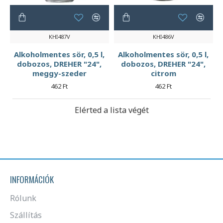
KHI487V
KHI486V
Alkoholmentes sör, 0,5 l,
Alkoholmentes sör, 0,5 l,
dobozos, DREHER "24",
dobozos, DREHER "24",
meggy-szeder
citrom
462 Ft
462 Ft
Elérted a lista végét
INFORMÁCIÓK
Rólunk
Szállítás