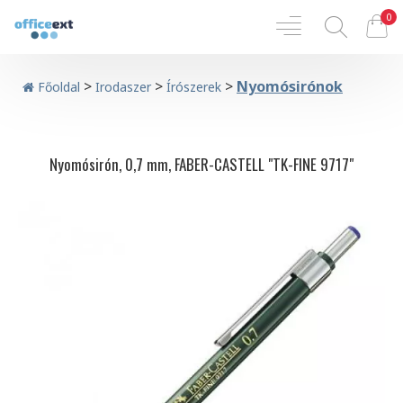
0
>
>
>
Nyomósirónok
Főoldal
Irodaszer
Írószerek
Nyomósirón, 0,7 mm, FABER-CASTELL "TK-FINE 9717"