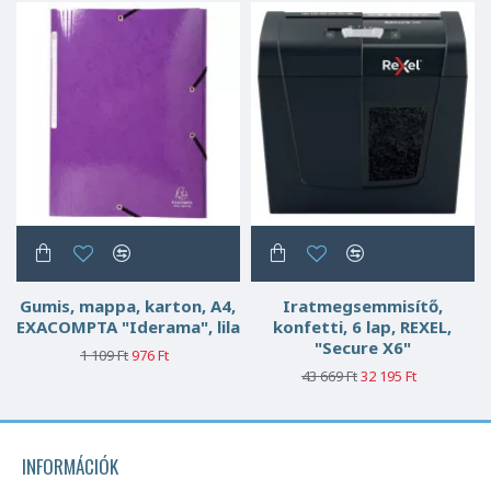
Gumis, mappa, karton, A4,
Iratmegsemmisítő,
EXACOMPTA "Iderama", lila
konfetti, 6 lap, REXEL,
"Secure X6"
1 109 Ft
976 Ft
43 669 Ft
32 195 Ft
INFORMÁCIÓK