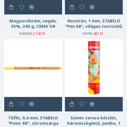
Mogyorókrém, vegán,
Rostirón, 1 mm, STABILO
35%, 240 g, CREM`OR
"Pen 68", világos testszínű
3 533 Ft
2 742 Ft
517 Ft
461 Ft
Tűfilc, 0,4 mm, STABILO
Színes ceruza készlet,
"Point 88", citromsárga
háromszögletű, jumbo, 1