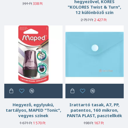
hegyezővel, KORES
391 Ft
338 Ft
"KOLORES Twist & Turn",
12 különböző szín
2 757 Ft
2 427 Ft
Hegyező, egylyukú,
Irattartó tasak, A7, PP,
tartályos, MAPED "Tonic",
patentos, 160 mikron,
vegyes színek
PANTA PLAST, pasztellkék
1 671 Ft
1 570 Ft
198 Ft
167 Ft