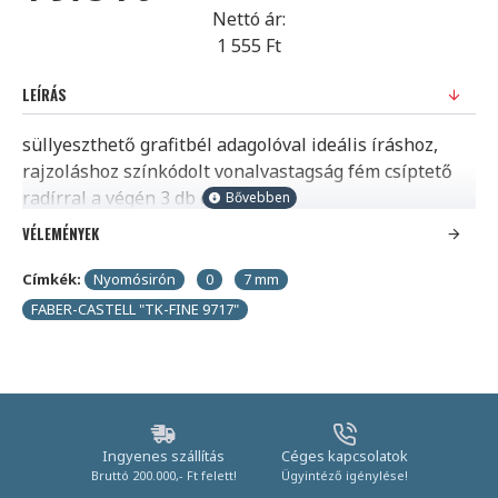
Nettó ár:
1 555 Ft
LEÍRÁS
süllyeszthető grafitbél adagolóval ideális íráshoz,
rajzoláshoz színkódolt vonalvastagság fém csíptető
radírral a végén 3 db grafitbéllel
VÉLEMÉNYEK
Címkék:
Nyomósirón
0
7 mm
FABER-CASTELL "TK-FINE 9717"
Ingyenes szállítás
Céges kapcsolatok
Bruttó 200.000,- Ft felett!
Ügyintéző igénylése!