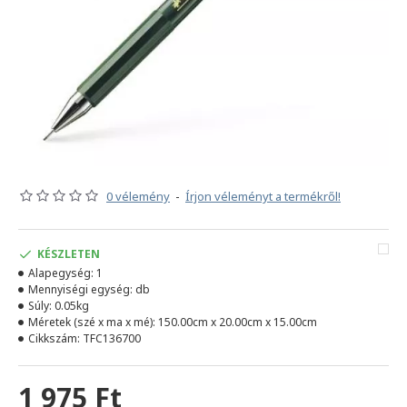
0 vélemény
-
Írjon véleményt a termékről!
KÉSZLETEN
Alapegység:
1
Mennyiségi egység:
db
Súly:
0.05kg
Méretek (szé x ma x mé):
150.00cm x 20.00cm x 15.00cm
Cikkszám:
TFC136700
1 975 Ft