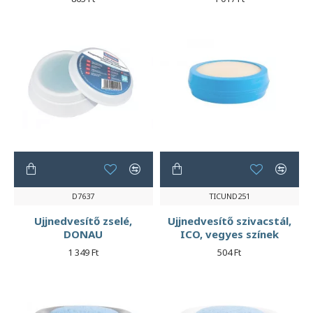
D7637
TICUND251
Ujjnedvesítő zselé,
Ujjnedvesítő szivacstál,
DONAU
ICO, vegyes színek
1 349 Ft
504 Ft