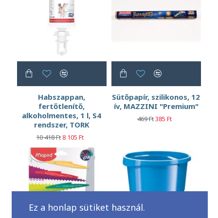
Habszappan,
Sütőpapír, szilikonos, 12
fertőtlenítő,
ív, MAZZINI "Premium"
alkoholmentes, 1 l, S4
469 Ft
385 Ft
rendszer, TORK
10 418 Ft
8 105 Ft
Ez a honlap sütiket használ.