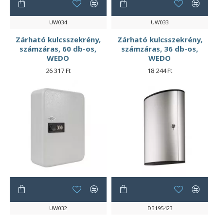
UW034
UW033
Zárható kulcsszekrény,
Zárható kulcsszekrény,
számzáras, 60 db-os,
számzáras, 36 db-os,
WEDO
WEDO
26 317 Ft
18 244 Ft
UW032
DB195423