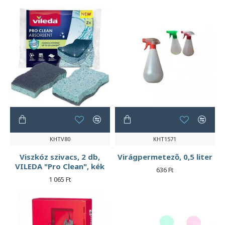
KHTV80
KHT1571
Viszkóz szivacs, 2 db,
Virágpermetező, 0,5 liter
VILEDA "Pro Clean", kék
636 Ft
1 065 Ft