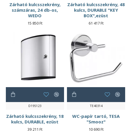
Zárható kulcsszekrény,
Zárható kulcsszekrény, 48
számzáras, 24 db-os,
kulcs, DURABLE "KEY
WEDO
BOX",ezüst
15 850 Ft
61 417 Ft
D195123
TE40314
Zárható kulcsszekrény, 18
WC-papír tartó, TESA
kulcs, DURABLE, ezüst
"Smooz"
39 211 Ft
10 690 Ft