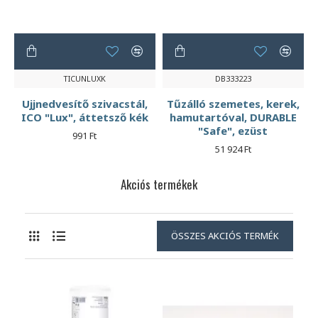
TICUNLUXK
DB333223
Ujjnedvesítő szivacstál,
Tűzálló szemetes, kerek,
ICO "Lux", áttetsző kék
hamutartóval, DURABLE
"Safe", ezüst
991 Ft
51 924 Ft
Akciós termékek
ÖSSZES AKCIÓS TERMÉK