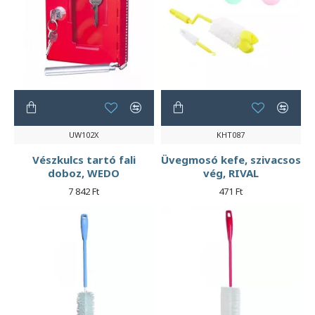
UW102X
KHT087
Vészkulcs tartó fali
Üvegmosó kefe, szivacsos
doboz, WEDO
vég, RIVAL
7 842 Ft
471 Ft