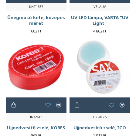
KHT1337
VELAUV
Üvegmosó kefe, közepes
UV LED lámpa, VARTA "UV
méret
Light"
603 Ft
4 862 Ft
IK32616
TICUNZS
Ujjnedvesítő zselé, KORES
Ujjnedvesítő zselé, ICO
865 Ft
1 017 Ft