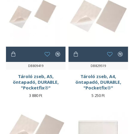
DB809419
DB829519
Tároló zseb, A5,
Tároló zseb, A4,
öntapadó, DURABLE,
öntapadó, DURABLE,
"Pocketfix®"
"Pocketfix®"
3 880 Ft
5 250 Ft