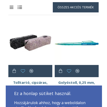
ÖSSZES AKCIÓS TERMÉK
Tolltartó, cipzáras,
Golyóstoll, 0,25 mm,
szögletes, EXACOMPTA
nyomógombos, vegyes
"Haute Couture",
test, FLEXOFFICE
Ez a honlap sütiket használ.
vegyes színek
"Jonat", kék
2 481 Ft
2 184 Ft
4 094 Ft
3 480 Ft
Hozzájárulok ahhoz, hogy a weboldalon