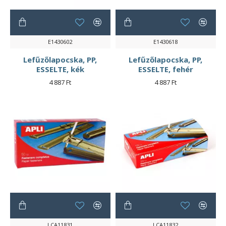
E1430602
E1430618
Lefűzőlapocska, PP,
Lefűzőlapocska, PP,
ESSELTE, kék
ESSELTE, fehér
4 887 Ft
4 887 Ft
LCA11831
LCA11832