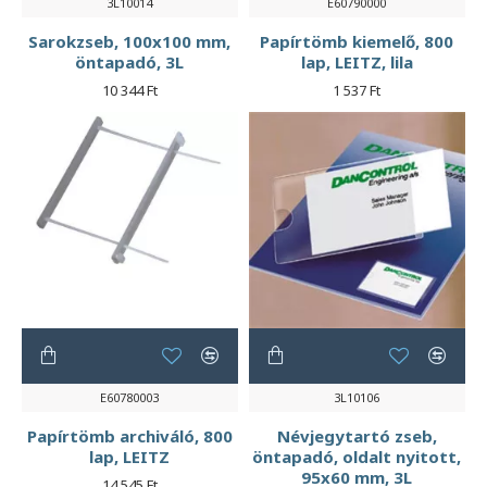
3L10014
E60790000
Sarokzseb, 100x100 mm,
Papírtömb kiemelő, 800
öntapadó, 3L
lap, LEITZ, lila
10 344 Ft
1 537 Ft
E60780003
3L10106
Papírtömb archiváló, 800
Névjegytartó zseb,
lap, LEITZ
öntapadó, oldalt nyitott,
95x60 mm, 3L
14 545 Ft