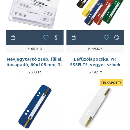
3L682510
E1430625
Névjegytartó zseb, füllel,
Lefűzőlapocska, PP,
öntapadó, 60x105 mm, 3L
ESSELTE, vegyes színek
2 273 Ft
5 192 Ft
FELKAPOTT!