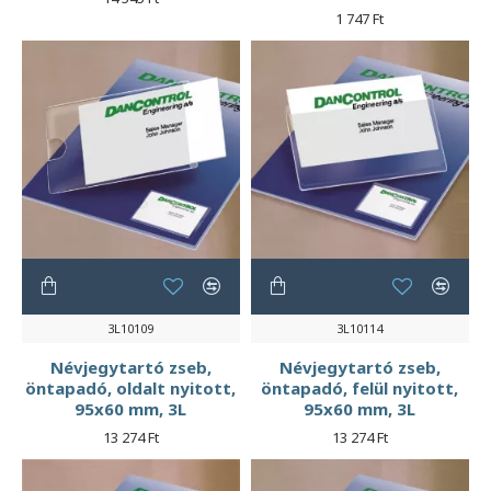
1 747 Ft
3L10109
3L10114
Névjegytartó zseb,
Névjegytartó zseb,
öntapadó, oldalt nyitott,
öntapadó, felül nyitott,
95x60 mm, 3L
95x60 mm, 3L
13 274 Ft
13 274 Ft