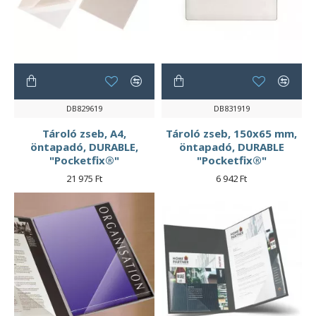
DB829619
DB831919
Tároló zseb, A4,
Tároló zseb, 150x65 mm,
öntapadó, DURABLE,
öntapadó, DURABLE
"Pocketfix®"
"Pocketfix®"
21 975 Ft
6 942 Ft