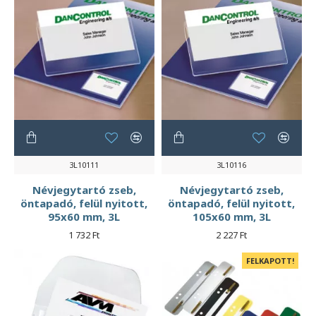
3L10111
3L10116
Névjegytartó zseb,
Névjegytartó zseb,
öntapadó, felül nyitott,
öntapadó, felül nyitott,
95x60 mm, 3L
105x60 mm, 3L
1 732 Ft
2 227 Ft
FELKAPOTT!