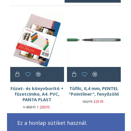
Füzet- és könyvborító +
Tűfilc, 0,4 mm, PENTEL
füzetcímke, A4. PVC,
"Pointliner", fenyőzöld
PANTA PLAST
362 Ft
325 Ft
1 408 Ft
1 209 Ft
Ez a honlap sütiket használ.