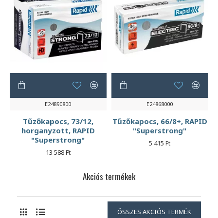
E24890800
E24868000
Tűzőkapocs, 73/12,
Tűzőkapocs, 66/8+, RAPID
horganyzott, RAPID
"Superstrong"
"Superstrong"
5 415 Ft
13 588 Ft
Akciós termékek
ÖSSZES AKCIÓS TERMÉK