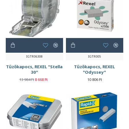
IGTR06308
IGTR005
Tűzőkapocs, REXEL "Stella
Tűzőkapocs, REXEL
30"
"Odyssey"
13 984 Ft
8 668 Ft
10 806 Ft