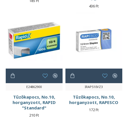
185 Ft
436 Ft
E24862900
IRAP510VZ3
Tűzőkapocs, No.10,
Tűzőkapocs, No.10,
horganyzott, RAPID
horganyzott, RAPESCO
"Standard"
172 Ft
210 Ft