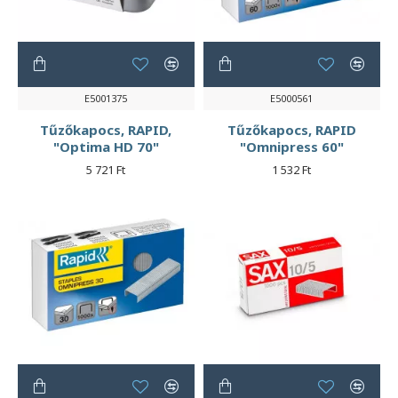
E5001375
E5000561
Tűzőkapocs, RAPID,
Tűzőkapocs, RAPID
"Optima HD 70"
"Omnipress 60"
5 721 Ft
1 532 Ft