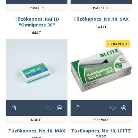
E5000559
ISA733100
Tűzőkapocs, RAPID
Tűzőkapocs, No.10, SAX
"Omnipress 30"
241 Ft
444 Ft
FELKAPOTT!
MXN10
E55770000
Tűzőkapocs, No.10, MAX
Tűzőkapocs, No.10, LEITZ
"P2"