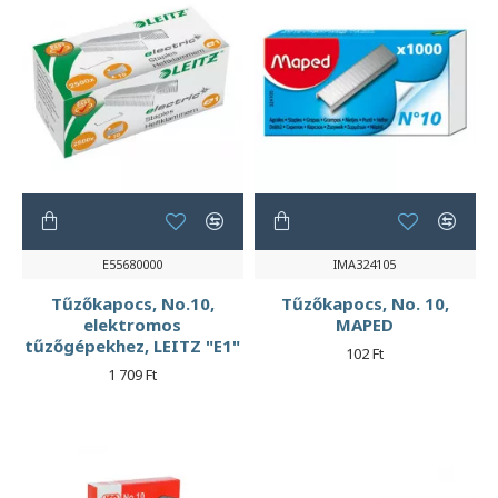
E55680000
IMA324105
Tűzőkapocs, No.10,
Tűzőkapocs, No. 10,
elektromos
MAPED
tűzőgépekhez, LEITZ "E1"
102 Ft
1 709 Ft