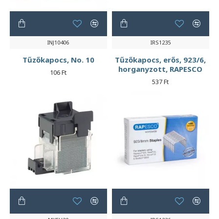
INJ10406
IRS1235
Tűzőkapocs, No. 10
Tűzőkapocs, erős, 923/6,
horganyzott, RAPESCO
106 Ft
537 Ft