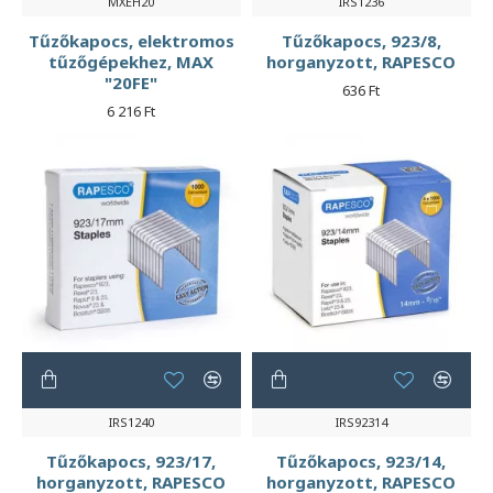
MXEH20
IRS1236
Tűzőkapocs, elektromos
Tűzőkapocs, 923/8,
tűzőgépekhez, MAX
horganyzott, RAPESCO
"20FE"
636 Ft
6 216 Ft
IRS1240
IRS92314
Tűzőkapocs, 923/17,
Tűzőkapocs, 923/14,
horganyzott, RAPESCO
horganyzott, RAPESCO