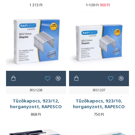
1 313 Ft
1 128 Ft
900 Ft
IRS1238
IRS1237
Tűzőkapocs, 923/12,
Tűzőkapocs, 923/10,
horganyzott, RAPESCO
horganyzott, RAPESCO
868 Ft
750 Ft